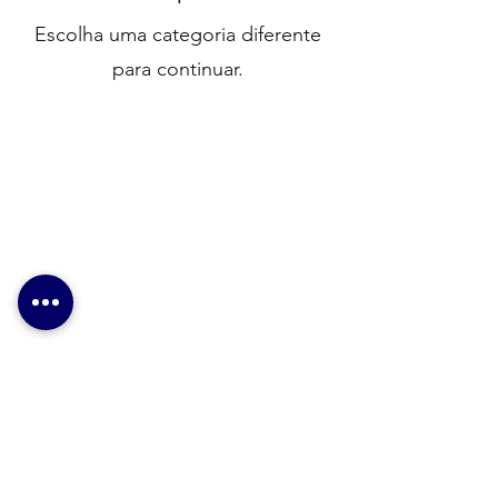
Escolha uma categoria diferente
para continuar.
Nossa Localização
Endereço: Av. São Joao, 439 – 3º andar –
loja 426 – Galeria do Rock
Centro - São Paulo/SP – cep 01035-000
CNPJ:
68.871.243
/0001-39
E-mail:
bigsilk2@gmail.com
Whatsapp:
11-97130-0896
//
11-98117-7069
Instagram: bigsilk_serigrafia