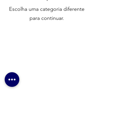
Escolha uma categoria diferente
para continuar.
Nossa Localização
Endereço: Av. São Joao, 439 – 3º andar –
loja 426 – Galeria do Rock
Centro - São Paulo/SP – cep 01035-000
CNPJ:
68.871.243
/0001-39
E-mail:
bigsilk2@gmail.com
Whatsapp:
11-97130-0896
//
11-98117-7069
Instagram: bigsilk_serigrafia